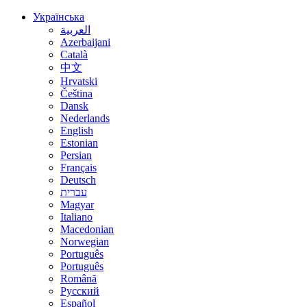
Українська
العربية
Azerbaijani
Català
中文
Hrvatski
Čeština
Dansk
Nederlands
English
Estonian
Persian
Français
Deutsch
עברית
Magyar
Italiano
Macedonian
Norwegian
Português
Português
Română
Русский
Español