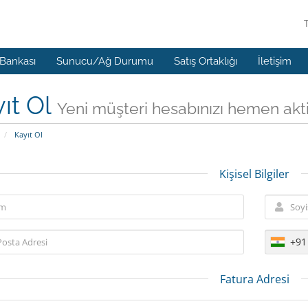
 Bankası
Sunucu/Ağ Durumu
Satış Ortaklığı
İletişim
ıt Ol
Yeni müşteri hesabınızı hemen aktif 
Kayıt Ol
Kişisel Bilgiler
+91
Fatura Adresi