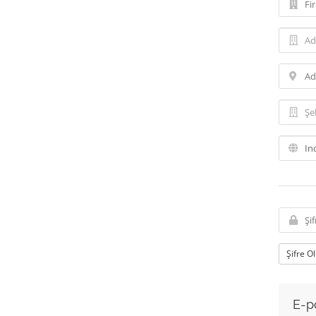
Şifre O
E-po