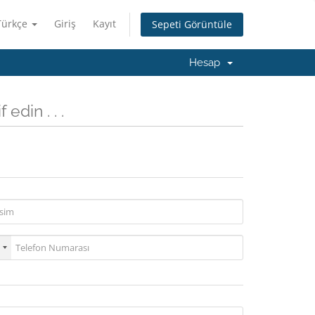
Türkçe
Giriş
Kayıt
Sepeti Görüntüle
Hesap
edin . . .