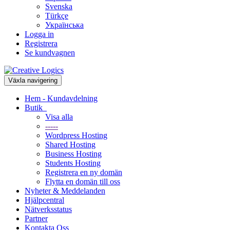
Svenska
Türkçe
Українська
Logga in
Registrera
Se kundvagnen
Växla navigering
Hem - Kundavdelning
Butik
Visa alla
-----
Wordpress Hosting
Shared Hosting
Business Hosting
Students Hosting
Registrera en ny domän
Flytta en domän till oss
Nyheter & Meddelanden
Hjälpcentral
Nätverksstatus
Partner
Kontakta Oss