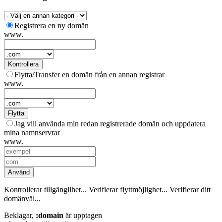
Registrera en ny domän
www.
Kontrollera
Flytta/Transfer en domän från en annan registrar
www.
Flytta
Jag vill använda min redan registrerade domän och uppdatera
mina namnservrar
www.
Använd
Kontrollerar tillgänglihet...
Verifierar flyttmöjlighet...
Verifierar ditt
domänväl...
Beklagar,
:domain
är upptagen