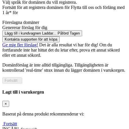
Välj språk för domänen du vill registrera.
Fortsätt för att registrera domänen för
Flytta till oss och förläng med
1 år* för
Föreslagna domäner
Genererar förslag för dig
Lägg till i kundvagnen
Laddar...
Påförd
Tagen
Kontakta supporten för att köpa
Ge mig fler förslag!
Det är alla resultat vi har för dig! Om du
fortfarande inte har hittat det du letar efter, prova ett annat sökord
eller ett annat sökord.
Domänförslag är inte alltid tillgängliga. Tillgängligheten är
kontrollerad 'real-time' strax innan du lägger domänen i varukorgen.
Fortsätt
Lagt till i varukorgen
×
Baserat på denna produkt rekommenderar vi:
Fortsätt
INGÅR!