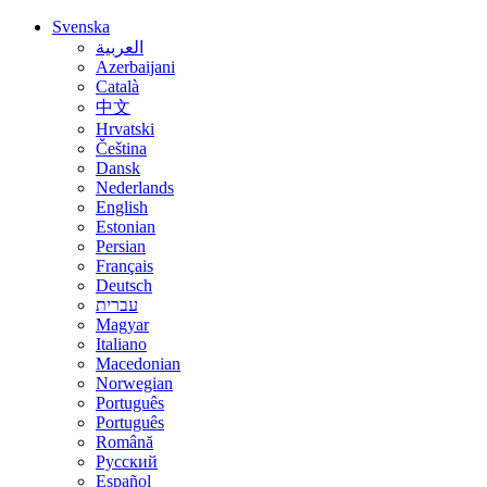
Svenska
العربية
Azerbaijani
Català
中文
Hrvatski
Čeština
Dansk
Nederlands
English
Estonian
Persian
Français
Deutsch
עברית
Magyar
Italiano
Macedonian
Norwegian
Português
Português
Română
Русский
Español