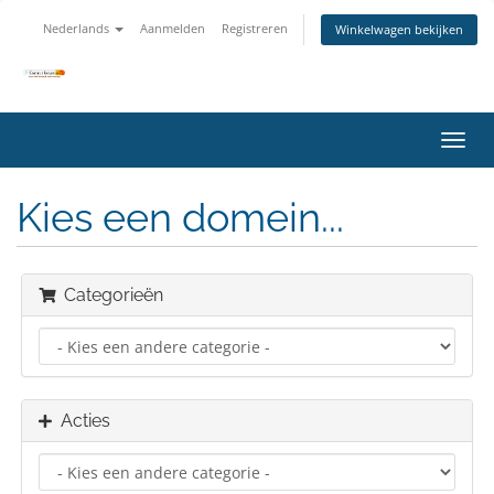
Nederlands
Aanmelden
Registreren
Winkelwagen bekijken
Navig
in-/u
Kies een domein...
Categorieën
Acties