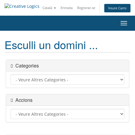
Català
Entrada
Registrar-se
Veure Carro
Canv
la
nave
Esculli un domini ...
Categories
Accions